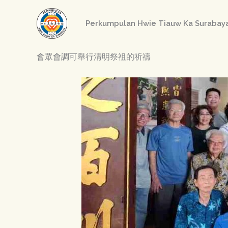
Skip
to
Perkumpulan Hwie Tiauw Ka Sur
content
會眾會調可舉行清明祭祖的祈禱