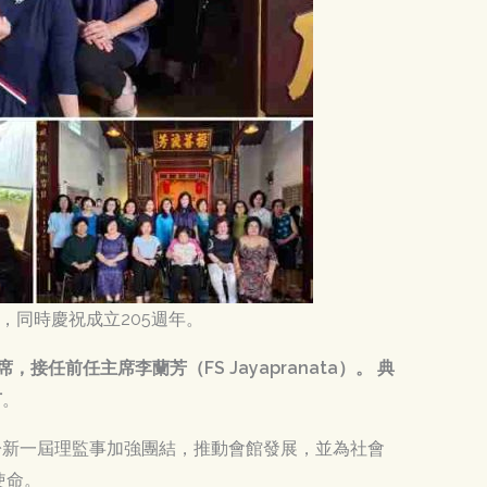
禮，同時慶祝成立205週年。
主席，接任前任主席李蘭芳（FS Jayapranata）。 典
有
。
盼新一屆理監事加強團結，推動會館發展，並為社會
使命。