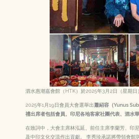
泗水惠潮嘉會館（HTK）於2025年3月2日（星期日
2025年1月19日會員大會選舉出
蕭紹容（Yunus Su
禮出席者包括會員、印尼各地客家社團代表、泗水
在致詞中，大會主席林泓延、前任主席李蘭芳、印
及中印文化交流作出貢獻。 李秀珍承諾將帶領會館