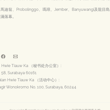
、Probolinggo、瑪琅、Jember、Banyuwangi
圓滿落幕。
ulan Hwie Tiauw Ka （秘书处办公室）:
. 58, Surabaya 60161
pulan Hwie Tiauw Ka （活动中心）:
Jagir Wonokromo No. 100, Surabaya, 60244