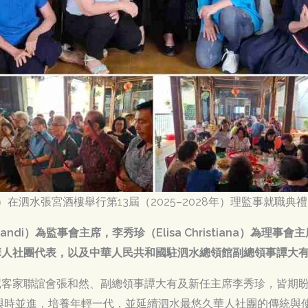
）在泗水張宮酒樓舉行第13屆（2025–2028年）理監事就職典
bandi）為監事會主席，李秀珍（Elisa Christiana）為理事會
華人社團代表，以及中華人民共和國駐泗水總領館副總領事譚大
尼客家聯誼會張和然、副總領事譚大有及新任主席李秀珍，皆期
與時並進，培養年輕一代，並延續泗水最悠久華人社團的傳統與