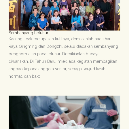
Sembahyang Leluhur
Kacang tidak melupakan kulitnya, demikianlah pada hari
Raya Qingming dan Dongzhi, selalu diadakan sembahyang
penghormatan pada leluhur. Demikianlah budaya
diwariskan.
Di Tahun Baru Imlek, ada kegiatan membagikan
angpao kepada anggota senior, sebagai wujud kasih,
hormat, dan bakti.