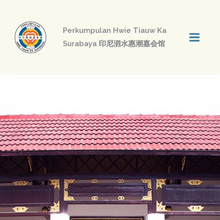
Skip
to
Perkumpulan Hwie Tiauw Ka
content
Surabaya 印尼泗水惠潮嘉会馆