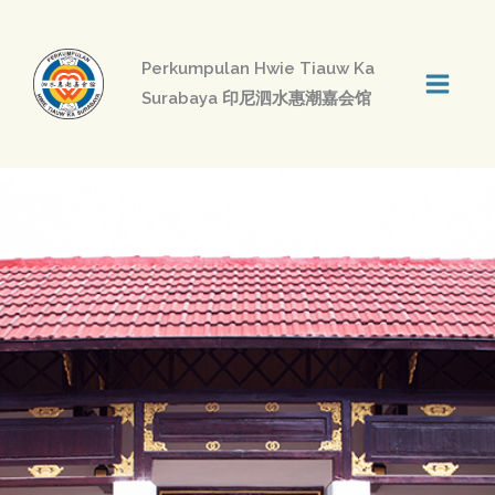
Lewati
ke
Perkumpulan Hwie Tiauw Ka
konten
Surabaya 印尼泗水惠潮嘉会馆