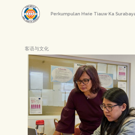
Skip
to
Perkumpulan Hwie Tiauw Ka Sur
content
客语与文化