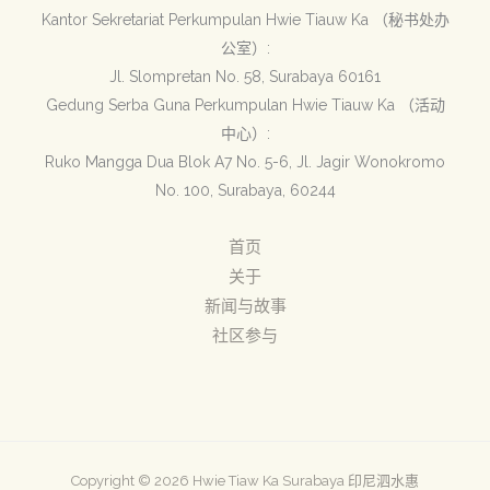
Kantor Sekretariat Perkumpulan Hwie Tiauw Ka （秘书处办
公室）:
Jl. Slompretan No. 58, Surabaya 60161
Gedung Serba Guna Perkumpulan Hwie Tiauw Ka （活动
中心）:
Ruko Mangga Dua Blok A7 No. 5-6, Jl. Jagir Wonokromo
No. 100, Surabaya, 60244
首页
关于
新闻与故事
社区参与
Copyright © 2026 Hwie Tiaw Ka Surabaya 印尼泗水惠