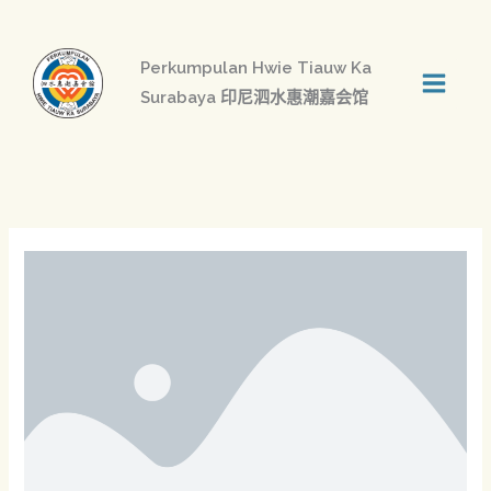
跳
至
Perkumpulan Hwie Tiauw Ka
内
Surabaya 印尼泗水惠潮嘉会馆
容
恶
骑
士
的
故
事